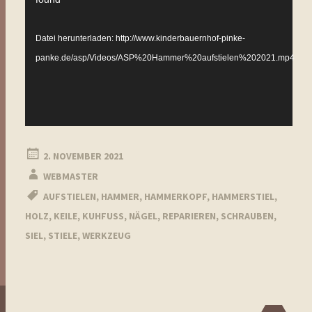
Datei herunterladen: http://www.kinderbauernhof-pinke-
panke.de/asp/Videos/ASP%20Hammer%20aufstielen%202021.mp4
2. NOVEMBER 2021
WEBMASTER
AUFSTIELEN
,
HAMMER
,
HAMMERKOPF
,
HAMMERSTIEL
,
HOLZ
,
KEILE
,
KUHFUSS
,
NÄGEL
,
REPARIEREN
,
SCHRAUBEN
,
SIEL
,
STIELE
,
WERKZEUG