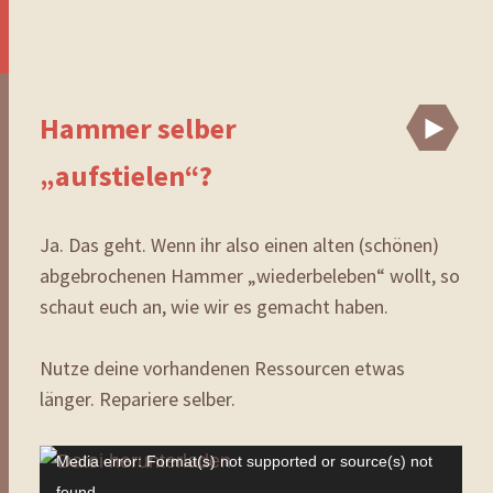
Hammer selber
Vi
„aufstielen“?
Ja. Das geht. Wenn ihr also einen alten (schönen)
abgebrochenen Hammer „wiederbeleben“ wollt, so
schaut euch an, wie wir es gemacht haben.
Nutze deine vorhandenen Ressourcen etwas
länger. Repariere selber.
Video-
Media error: Format(s) not supported or source(s) not
Player
found