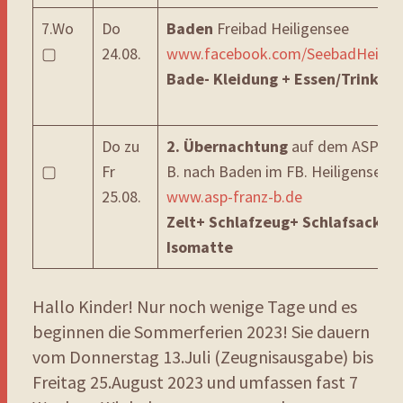
7.Wo
Do
Baden
Freibad Heiligensee
▢
24.08.
www.facebook.com/SeebadHeilige
Bade- Kleidung + Essen/Trinken
Do zu
2. Übernachtung
auf dem ASP Fr
▢
Fr
B. nach Baden im FB. Heiligensee
25.08.
www.asp-franz-b.de
Zelt+ Schlafzeug+ Schlafsack+
Isomatte
Hallo Kinder! Nur noch wenige Tage und es
beginnen die Sommerferien 2023! Sie dauern
vom Donnerstag 13.Juli (Zeugnisausgabe) bis
Freitag 25.August 2023 und umfassen fast 7