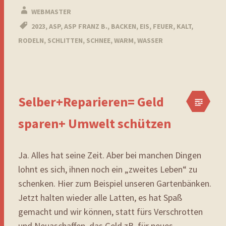
WEBMASTER
2023
,
ASP
,
ASP FRANZ B.
,
BACKEN
,
EIS
,
FEUER
,
KALT
,
RODELN
,
SCHLITTEN
,
SCHNEE
,
WARM
,
WASSER
Selber+Reparieren= Geld
sparen+ Umwelt schützen
Ja. Alles hat seine Zeit. Aber bei manchen Dingen
lohnt es sich, ihnen noch ein „zweites Leben“ zu
schenken. Hier zum Beispiel unseren Gartenbänken.
Jetzt halten wieder alle Latten, es hat Spaß
gemacht und wir können, statt fürs Verschrotten
und Neuaschaffen, das Geld zB. für neues