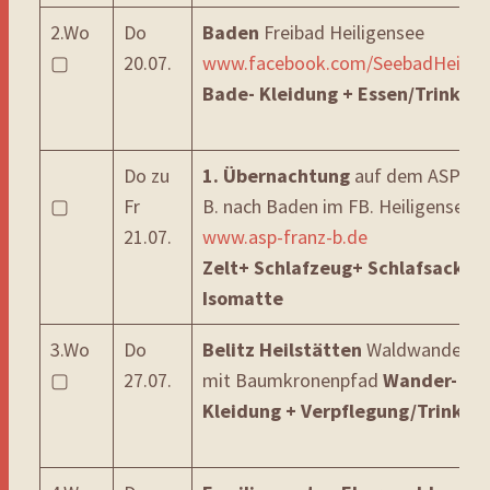
2.Wo
Do
Baden
Freibad Heiligensee
▢
20.07.
www.facebook.com/SeebadHeilige
Bade- Kleidung + Essen/Trinken
Do zu
1. Übernachtung
auf dem ASP Fr
▢
Fr
B. nach Baden im FB. Heiligensee
21.07.
www.asp-franz-b.de
Zelt+ Schlafzeug+ Schlafsack+
Isomatte
3.Wo
Do
Belitz Heilstätten
Waldwanderun
▢
27.07.
mit Baumkronenpfad
Wander-
Kleidung + Verpflegung/Trinken