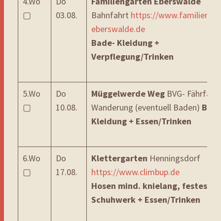
4.Wo
Do
Familiengarten Eberswalde
▢
03.08.
Bahnfahrt
https://www.familienga
eberswalde.de
Bade- Kleidung +
Verpflegung/Trinken
5.Wo
Do
Müggelwerde Weg
BVG- Fährfahrt
▢
10.08.
Wanderung (eventuell Baden)
Bade
Kleidung + Essen/Trinken
6.Wo
Do
Klettergarten
Henningsdorf
▢
17.08.
https://www.climbup.de
Hosen mind. knielang,
festes
Schuhwerk + Essen/Trinken