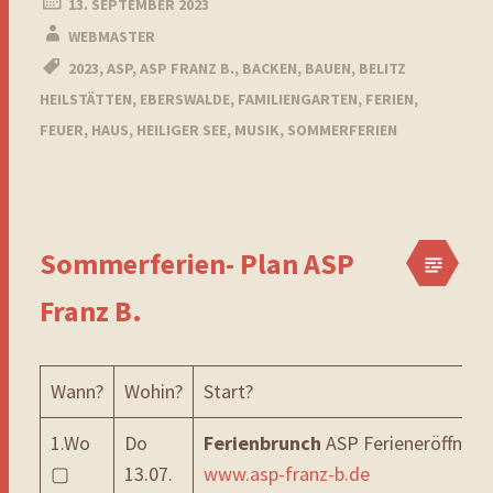
13. SEPTEMBER 2023
WEBMASTER
2023
,
ASP
,
ASP FRANZ B.
,
BACKEN
,
BAUEN
,
BELITZ
HEILSTÄTTEN
,
EBERSWALDE
,
FAMILIENGARTEN
,
FERIEN
,
FEUER
,
HAUS
,
HEILIGER SEE
,
MUSIK
,
SOMMERFERIEN
Sommerferien- Plan ASP
Franz B.
Wann?
Wohin?
Start?
1.Wo
Do
Ferienbrunch
ASP Ferieneröffnung
▢
13.07.
www.asp-franz-b.de