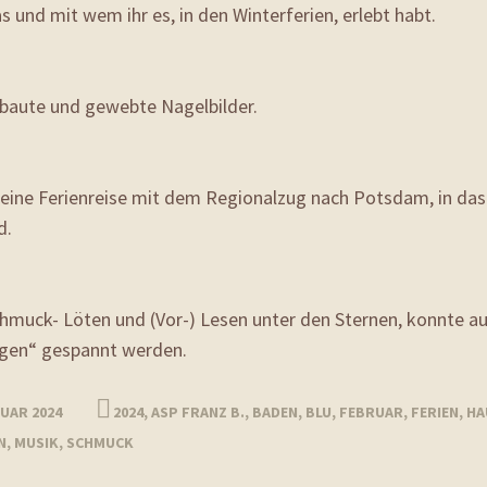
s und mit wem ihr es, in den Winterferien, erlebt habt.
ebaute und gewebte Nagelbilder.
eine Ferienreise mit dem Regionalzug nach Potsdam, in das
d.
hmuck- Löten und (Vor-) Lesen unter den Sternen, konnte a
ogen“ gespannt werden.
RUAR 2024
2024
,
ASP FRANZ B.
,
BADEN
,
BLU
,
FEBRUAR
,
FERIEN
,
HA
N
,
MUSIK
,
SCHMUCK