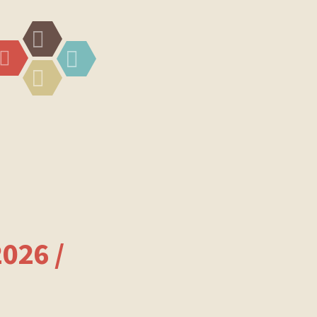
Widgets
Menü
Suchen
Social-
Links
026 /