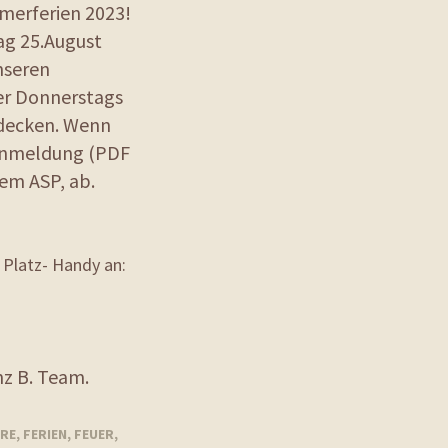
merferien 2023!
ag 25.August
nseren
er Donnerstags
tdecken. Wenn
 Anmeldung (PDF
dem ASP, ab.
 Platz- Handy an:
nz B. Team.
RE
,
FERIEN
,
FEUER
,