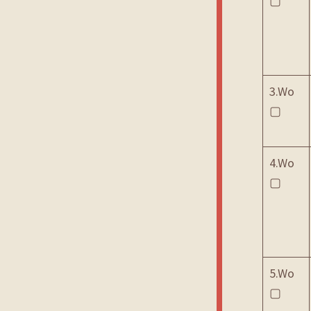
▢
3.Wo
▢
4.Wo
▢
5.Wo
▢