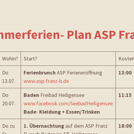
merferien- Plan ASP Fra
Wohin?
Start?
Koste
Do
Ferienbrunch
ASP Ferieneröffnung
13:00
13.07.
www.asp-franz-b.de
Do
Baden
Freibad Heiligensee
11:15
20.07.
www.facebook.com/SeebadHeiligensee
Bade- Kleidung + Essen/Trinken
Do zu
1. Übernachtung
auf dem ASP Franz
18:00