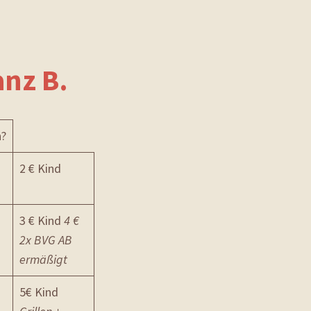
nz B.
n?
2 € Kind
3 € Kind
4 €
2x BVG AB
ermäßigt
5€ Kind