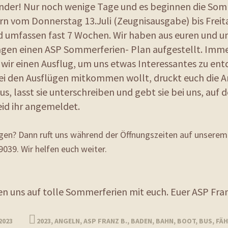
inder! Nur noch wenige Tage und es beginnen die Som
rn vom Donnerstag 13.Juli (Zeugnisausgabe) bis Freit
d umfassen fast 7 Wochen. Wir haben aus euren und u
ägen einen ASP Sommerferien- Plan aufgestellt. Imm
wir einen Ausflug, um uns etwas Interessantes zu en
 bei den Ausflügen mitkommen wollt, druckt euch die
us, lasst sie unterschreiben und gebt sie bei uns, auf 
id ihr angemeldet.
gen? Dann ruft uns während der Öffnungszeiten auf unserem
039. Wir helfen euch weiter.
en uns auf tolle Sommerferien mit euch. Euer ASP Fra
 2023
2023
,
ANGELN
,
ASP FRANZ B.
,
BADEN
,
BAHN
,
BOOT
,
BUS
,
FÄH