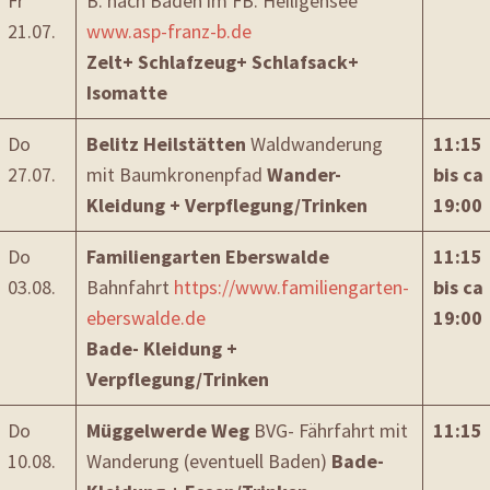
Fr
B. nach Baden im FB. Heiligensee
21.07.
www.asp-franz-b.de
Zelt+ Schlafzeug+ Schlafsack+
Isomatte
Do
Belitz Heilstätten
Waldwanderung
11:15
27.07.
mit Baumkronenpfad
Wander-
bis ca
Kleidung + Verpflegung/Trinken
19:00
Do
Familiengarten Eberswalde
11:15
03.08.
Bahnfahrt
https://www.familiengarten-
bis ca
eberswalde.de
19:00
Bade- Kleidung +
Verpflegung/Trinken
Do
Müggelwerde Weg
BVG- Fährfahrt mit
11:15
10.08.
Wanderung (eventuell Baden)
Bade-