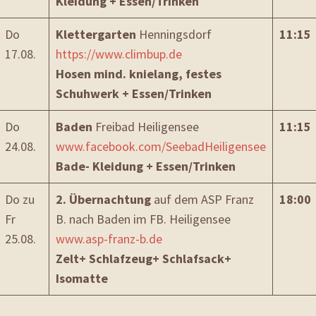
Kleidung + Essen/Trinken
Do
Klettergarten
Henningsdorf
11:15
17.08.
https://www.climbup.de
Hosen mind. knielang,
festes
Schuhwerk + Essen/Trinken
Do
Baden
Freibad Heiligensee
11:15
24.08.
www.facebook.com/SeebadHeiligensee
Bade- Kleidung + Essen/Trinken
Do zu
2. Übernachtung
auf dem ASP Franz
18:00
Fr
B. nach Baden im FB. Heiligensee
25.08.
www.asp-franz-b.de
Zelt+ Schlafzeug+ Schlafsack+
Isomatte