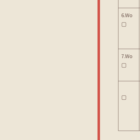
6.Wo
▢
7.Wo
▢
▢