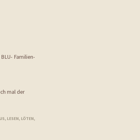
 BLU- Familien-
uch mal der
US
,
LESEN
,
LÖTEN
,