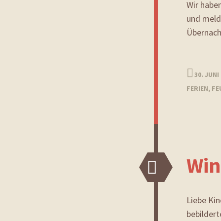
Wir haben
und melde
Übernach
30. JUNI
FERIEN
,
FE
Win
Bild
Liebe Kin
bebildert