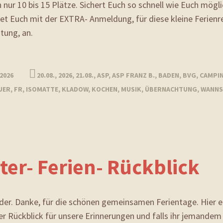
 nur 10 bis 15 Plätze. Sichert Euch so schnell wie Euch mögl
t Euch mit der EXTRA- Anmeldung, für diese kleine Ferienr
tung, an.
 2026
20.08.
,
2026
,
21.08.
,
ASP
,
ASP FRANZ B.
,
BADEN
,
BVG
,
CAMPI
UER
,
FR
,
ISOMATTE
,
KLADOW
,
KOCHEN
,
MUSIK
,
ÜBERNACHTUNG
,
WANNS
ter- Ferien- Rückblick
der. Danke, für die schönen gemeinsamen Ferientage. Hier ei
er Rückblick für unsere Erinnerungen und falls ihr jemande