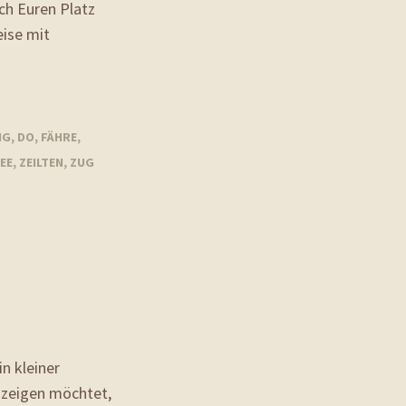
ich Euren Platz
eise mit
NG
,
DO
,
FÄHRE
,
EE
,
ZEILTEN
,
ZUG
n kleiner
m zeigen möchtet,