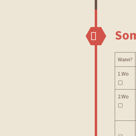
Som
Wann?
1.Wo
▢
2.Wo
▢