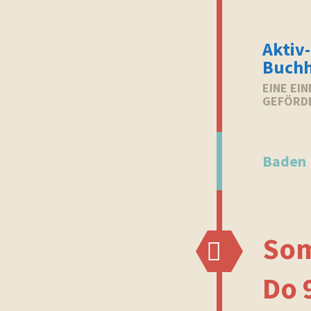
Aktiv-
Buchh
EINE EI
GEFÖRD
Baden
Som
Do 9