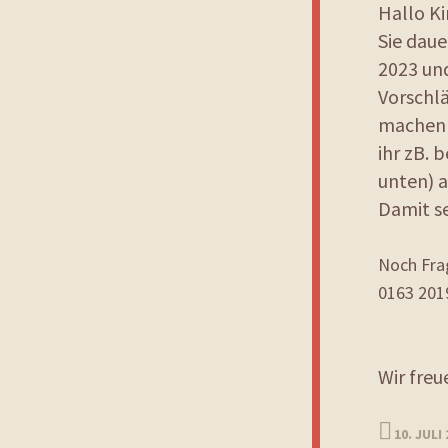
Hallo K
Sie daue
2023 un
Vorschl
machen 
ihr zB.
unten) a
Damit se
Noch Fra
0163 2019
Wir freu
10. JULI