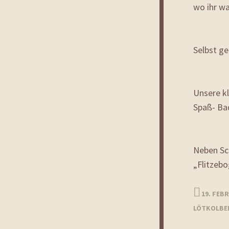
wo ihr wa
Selbst g
Unsere kl
Spaß- Ba
Neben Sc
„Flitzeb
19. FEB
LÖTKOLBE