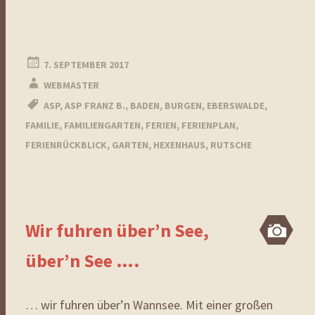
7. SEPTEMBER 2017
WEBMASTER
ASP
,
ASP FRANZ B.
,
BADEN
,
BURGEN
,
EBERSWALDE
,
FAMILIE
,
FAMILIENGARTEN
,
FERIEN
,
FERIENPLAN
,
FERIENRÜCKBLICK
,
GARTEN
,
HEXENHAUS
,
RUTSCHE
Wir fuhren über’n See,
Bi
über’n See ….
… wir fuhren über’n Wannsee. Mit einer großen