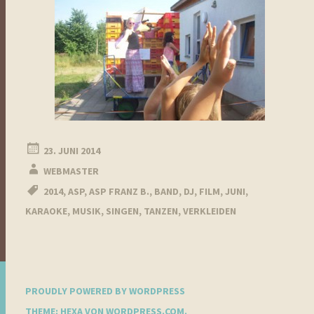
23. JUNI 2014
WEBMASTER
2014
,
ASP
,
ASP FRANZ B.
,
BAND
,
DJ
,
FILM
,
JUNI
,
KARAOKE
,
MUSIK
,
SINGEN
,
TANZEN
,
VERKLEIDEN
PROUDLY POWERED BY WORDPRESS
THEME: HEXA VON
WORDPRESS.COM
.