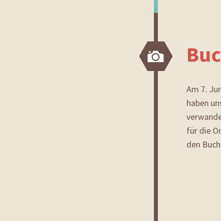
Buc
Bild
Am 7. Jun
haben un
verwande
für die O
den Buch