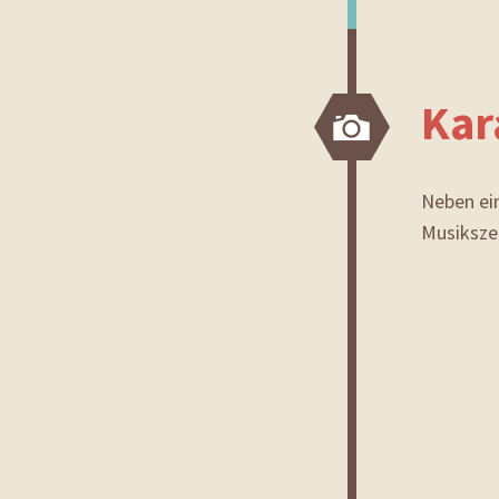
Kar
Bild
Neben ei
Musiksze