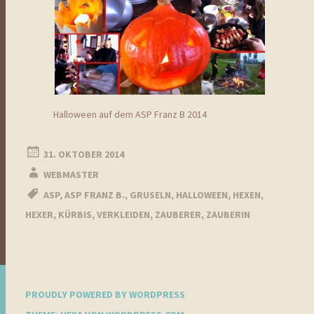
Halloween auf dem ASP Franz B 2014
31. OKTOBER 2014
WEBMASTER
ASP
,
ASP FRANZ B.
,
GRUSELN
,
HALLOWEEN
,
HEXEN
,
HEXER
,
KÜRBIS
,
VERKLEIDEN
,
ZAUBERER
,
ZAUBERIN
PROUDLY POWERED BY WORDPRESS