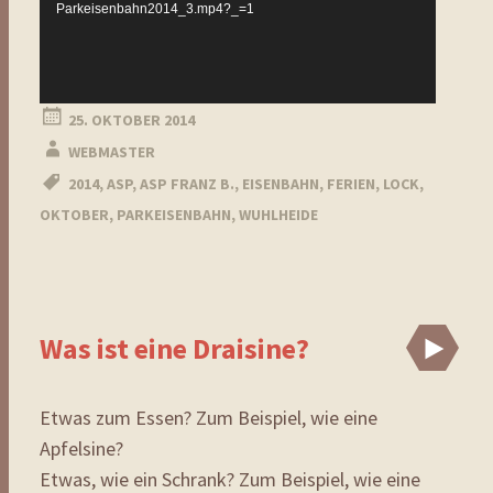
Parkeisenbahn2014_3.mp4?_=1
25. OKTOBER 2014
WEBMASTER
2014
,
ASP
,
ASP FRANZ B.
,
EISENBAHN
,
FERIEN
,
LOCK
,
OKTOBER
,
PARKEISENBAHN
,
WUHLHEIDE
Was ist eine Draisine?
Vi
Etwas zum Essen? Zum Beispiel, wie eine
Apfelsine?
Etwas, wie ein Schrank? Zum Beispiel, wie eine