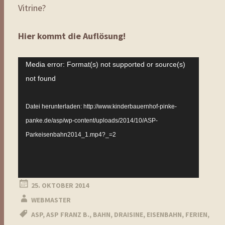
Vitrine?
Hier kommt die Auflösung!
Video-
Media error: Format(s) not supported or source(s)
Player
not found
Datei herunterladen: http://www.kinderbauernhof-pinke-
panke.de/asp/wp-content/uploads/2014/10/ASP-
Parkeisenbahn2014_1.mp4?_=2
25. OKTOBER 2014
WEBMASTER
ASP
,
ASP FRANZ B.
,
BAHN
,
DRAISINE
,
EISENBAHN
,
FERIEN
,