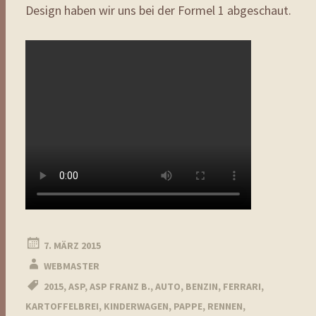
Design haben wir uns bei der Formel 1 abgeschaut.
7. MÄRZ 2015
WEBMASTER
2015
,
ASP
,
ASP FRANZ B.
,
AUTO
,
BENZIN
,
FERRARI
,
KARTOFFELBREI
,
KINDERWAGEN
,
PAPPE
,
RENNEN
,