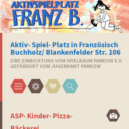
Aktiv- Spiel- Platz in Französisch
Buchholz/ Blankenfelder Str. 106
EINE EINRICHTUNG VOM SPIELRAUM PANKOW E.V.
GEFÖRDERT VOM JUGENDAMT PANKOW
Menü
Widgets
Social-
Suchen
Links
ASP- Kinder- Pizza-
Bi
Bäckerei