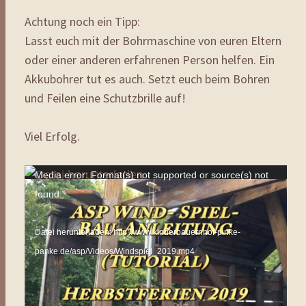
Achtung noch ein Tipp:
Lasst euch mit der Bohrmaschine von euren Eltern
oder einer anderen erfahrenen Person helfen. Ein
Akkubohrer tut es auch. Setzt euch beim Bohren
und Feilen eine Schutzbrille auf!
Viel Erfolg.
Video-
Media error: Format(s) not supported or source(s) not
Player
found
Datei herunterladen: http://www.kinderbauernhof-pinke-
panke.de/asp/Videos/Windspiel_2019.mp4