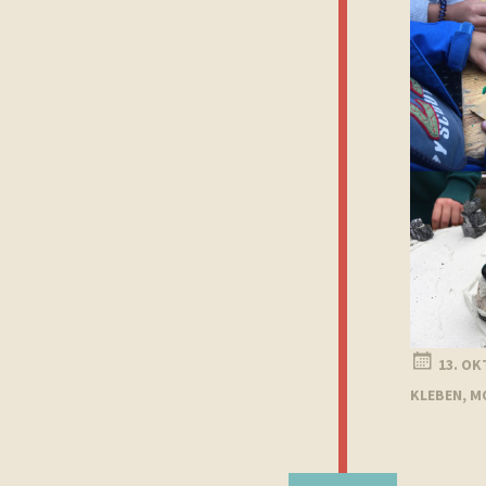
13. OK
KLEBEN
,
M