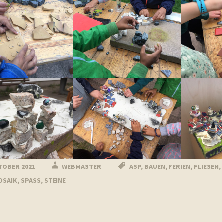
TOBER 2021
WEBMASTER
ASP
,
BAUEN
,
FERIEN
,
FLIESEN
,
OSAIK
,
SPASS
,
STEINE